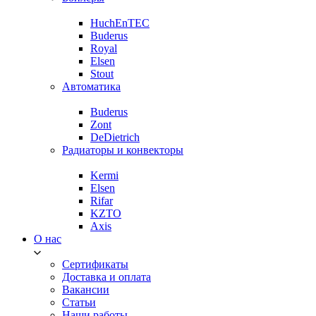
HuchEnTEC
Buderus
Royal
Elsen
Stout
Автоматика
Buderus
Zont
DeDietrich
Радиаторы и конвекторы
Kermi
Elsen
Rifar
KZTO
Axis
О нас
Сертификаты
Доставка и оплата
Вакансии
Статьи
Наши работы