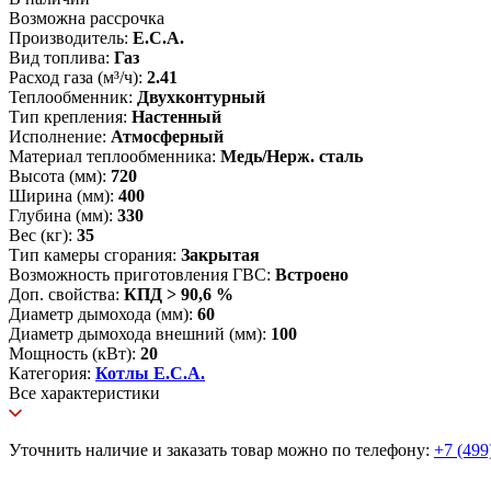
Возможна рассрочка
Производитель:
E.C.A.
Вид топлива:
Газ
Расход газа (м³/ч):
2.41
Теплообменник:
Двухконтурный
Тип крепления:
Настенный
Исполнение:
Атмосферный
Материал теплообменника:
Медь/Нерж. сталь
Высота (мм):
720
Ширина (мм):
400
Глубина (мм):
330
Вес (кг):
35
Тип камеры сгорания:
Закрытая
Возможность приготовления ГВС:
Встроено
Доп. свойства:
КПД > 90,6 %
Диаметр дымохода (мм):
60
Диаметр дымохода внешний (мм):
100
Мощность (кВт):
20
Категория:
Котлы E.C.A.
Все характеристики
Уточнить наличие и заказать товар можно по телефону:
+7 (499