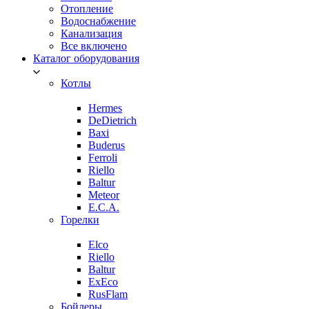
Отопление
Водоснабжение
Канализация
Все включено
Каталог оборудования
Котлы
Hermes
DeDietrich
Baxi
Buderus
Ferroli
Riello
Baltur
Meteor
E.C.A.
Горелки
Elco
Riello
Baltur
ExEco
RusFlam
Бойлеры