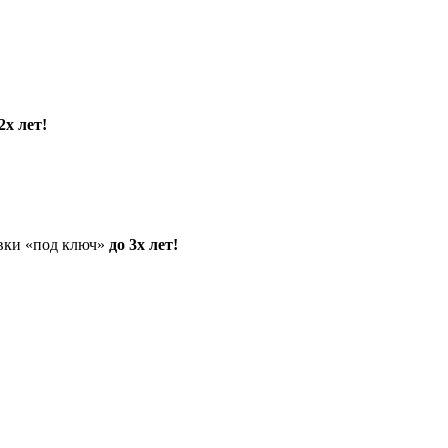
2х лет!
овки «под ключ»
до 3х лет!