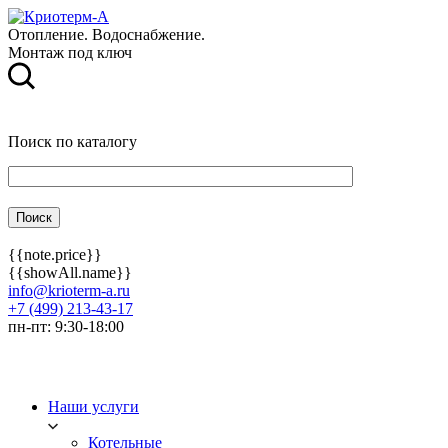
Отопление. Водоснабжение.
Монтаж под ключ
Поиск по каталогу
{{note.price}}
{{showAll.name}}
info@krioterm-a.ru
+7 (499) 213-43-17
пн-пт: 9:30-18:00
Наши услуги
Котельные