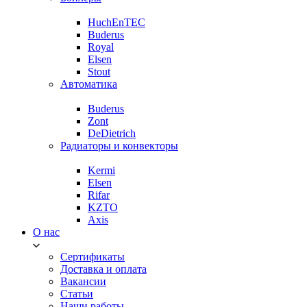
HuchEnTEC
Buderus
Royal
Elsen
Stout
Автоматика
Buderus
Zont
DeDietrich
Радиаторы и конвекторы
Kermi
Elsen
Rifar
KZTO
Axis
О нас
Сертификаты
Доставка и оплата
Вакансии
Статьи
Наши работы