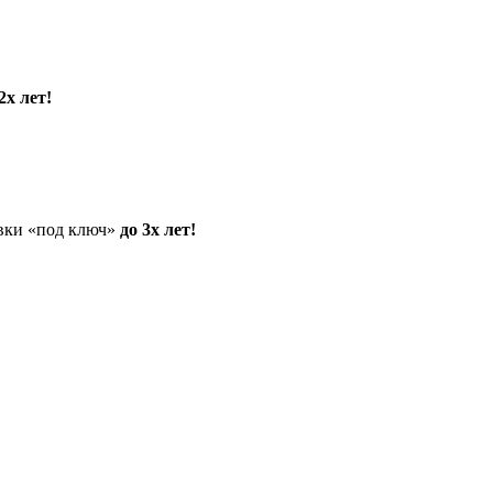
2х лет!
овки «под ключ»
до 3х лет!