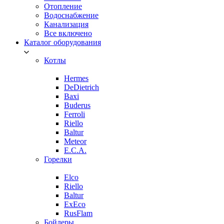
Отопление
Водоснабжение
Канализация
Все включено
Каталог оборудования
Котлы
Hermes
DeDietrich
Baxi
Buderus
Ferroli
Riello
Baltur
Meteor
E.C.A.
Горелки
Elco
Riello
Baltur
ExEco
RusFlam
Бойлеры