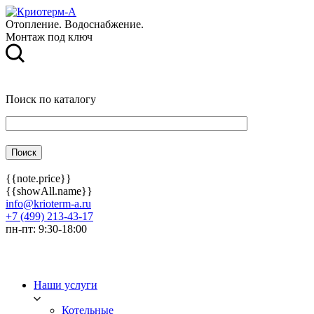
Отопление. Водоснабжение.
Монтаж под ключ
Поиск по каталогу
{{note.price}}
{{showAll.name}}
info@krioterm-a.ru
+7 (499) 213-43-17
пн-пт: 9:30-18:00
Наши услуги
Котельные