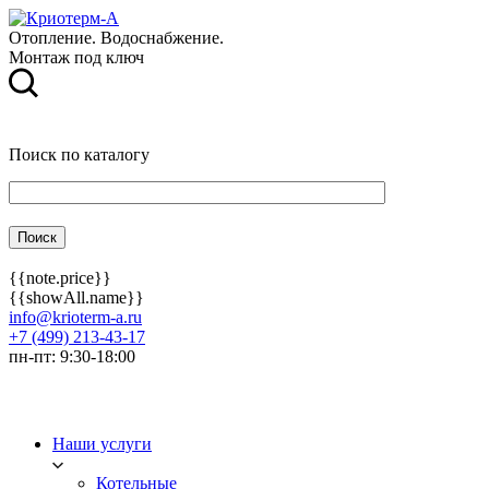
Отопление. Водоснабжение.
Монтаж под ключ
Поиск по каталогу
{{note.price}}
{{showAll.name}}
info@krioterm-a.ru
+7 (499) 213-43-17
пн-пт: 9:30-18:00
Наши услуги
Котельные