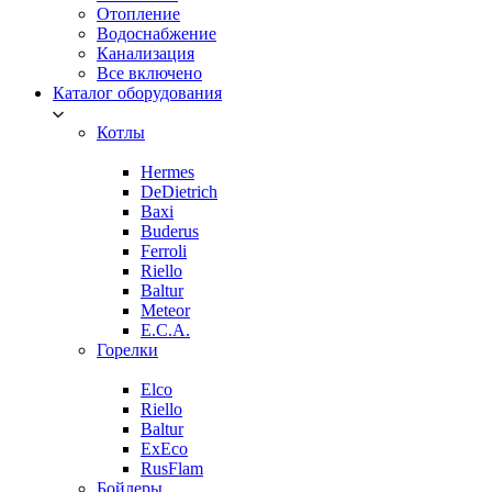
Отопление
Водоснабжение
Канализация
Все включено
Каталог оборудования
Котлы
Hermes
DeDietrich
Baxi
Buderus
Ferroli
Riello
Baltur
Meteor
E.C.A.
Горелки
Elco
Riello
Baltur
ExEco
RusFlam
Бойлеры