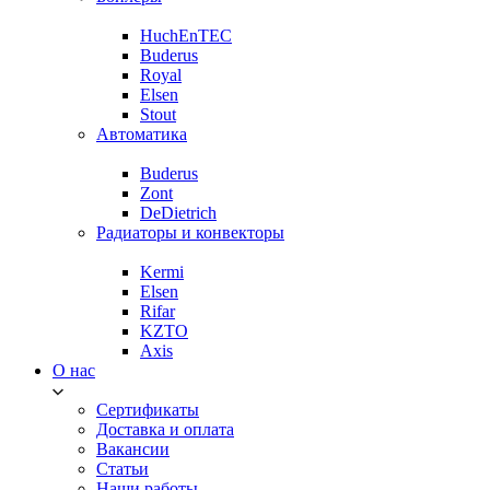
HuchEnTEC
Buderus
Royal
Elsen
Stout
Автоматика
Buderus
Zont
DeDietrich
Радиаторы и конвекторы
Kermi
Elsen
Rifar
KZTO
Axis
О нас
Сертификаты
Доставка и оплата
Вакансии
Статьи
Наши работы