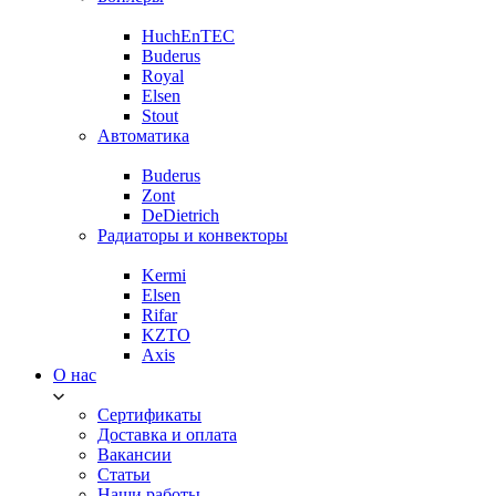
HuchEnTEC
Buderus
Royal
Elsen
Stout
Автоматика
Buderus
Zont
DeDietrich
Радиаторы и конвекторы
Kermi
Elsen
Rifar
KZTO
Axis
О нас
Сертификаты
Доставка и оплата
Вакансии
Статьи
Наши работы