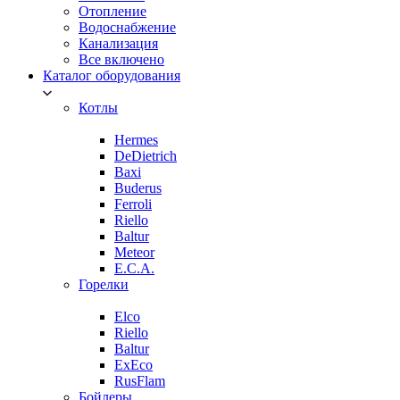
Отопление
Водоснабжение
Канализация
Все включено
Каталог оборудования
Котлы
Hermes
DeDietrich
Baxi
Buderus
Ferroli
Riello
Baltur
Meteor
E.C.A.
Горелки
Elco
Riello
Baltur
ExEco
RusFlam
Бойлеры