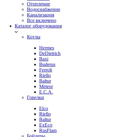
Отопление
Водоснабжение
Канализация
Все включено
Каталог оборудования
Котлы
Hermes
DeDietrich
Baxi
Buderus
Ferroli
Riello
Baltur
Meteor
E.C.A.
Горелки
Elco
Riello
Baltur
ExEco
RusFlam
Бойлеры