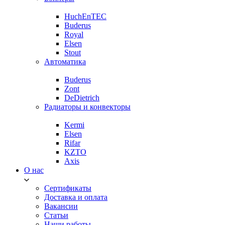
HuchEnTEC
Buderus
Royal
Elsen
Stout
Автоматика
Buderus
Zont
DeDietrich
Радиаторы и конвекторы
Kermi
Elsen
Rifar
KZTO
Axis
О нас
Сертификаты
Доставка и оплата
Вакансии
Статьи
Наши работы