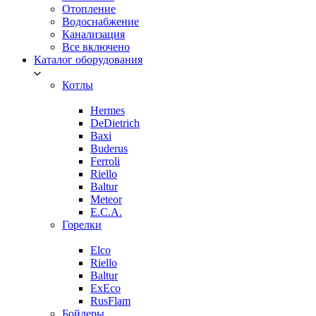
Отопление
Водоснабжение
Канализация
Все включено
Каталог оборудования
Котлы
Hermes
DeDietrich
Baxi
Buderus
Ferroli
Riello
Baltur
Meteor
E.C.A.
Горелки
Elco
Riello
Baltur
ExEco
RusFlam
Бойлеры