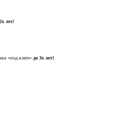
2х лет!
овки «под ключ»
до 3х лет!