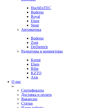
HuchEnTEC
Buderus
Royal
Elsen
Stout
Автоматика
Buderus
Zont
DeDietrich
Радиаторы и конвекторы
Kermi
Elsen
Rifar
KZTO
Axis
О нас
Сертификаты
Доставка и оплата
Вакансии
Статьи
Наши работы