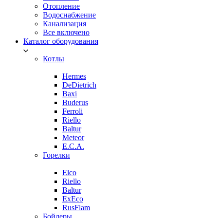
Отопление
Водоснабжение
Канализация
Все включено
Каталог оборудования
Котлы
Hermes
DeDietrich
Baxi
Buderus
Ferroli
Riello
Baltur
Meteor
E.C.A.
Горелки
Elco
Riello
Baltur
ExEco
RusFlam
Бойлеры