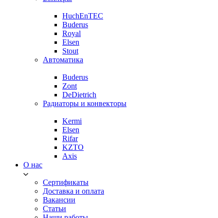
HuchEnTEC
Buderus
Royal
Elsen
Stout
Автоматика
Buderus
Zont
DeDietrich
Радиаторы и конвекторы
Kermi
Elsen
Rifar
KZTO
Axis
О нас
Сертификаты
Доставка и оплата
Вакансии
Статьи
Наши работы