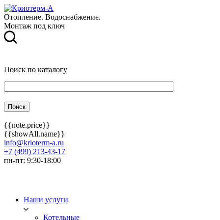
Отопление. Водоснабжение.
Монтаж под ключ
Поиск по каталогу
{{note.price}}
{{showAll.name}}
info@krioterm-a.ru
+7 (499) 213-43-17
пн-пт: 9:30-18:00
Наши услуги
Котельные