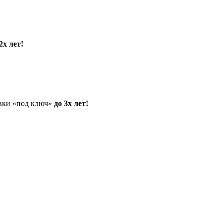
2х лет!
овки «под ключ»
до 3х лет!