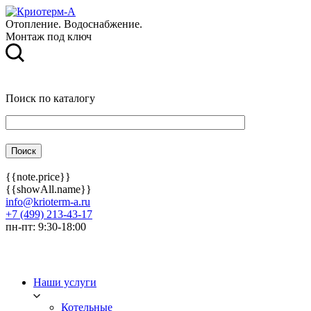
Отопление. Водоснабжение.
Монтаж под ключ
Поиск по каталогу
{{note.price}}
{{showAll.name}}
info@krioterm-a.ru
+7 (499) 213-43-17
пн-пт: 9:30-18:00
Наши услуги
Котельные