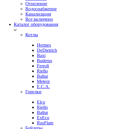
Отопление
Водоснабжение
Канализация
Все включено
Каталог оборудования
Котлы
Hermes
DeDietrich
Baxi
Buderus
Ferroli
Riello
Baltur
Meteor
E.C.A.
Горелки
Elco
Riello
Baltur
ExEco
RusFlam
Бойлеры