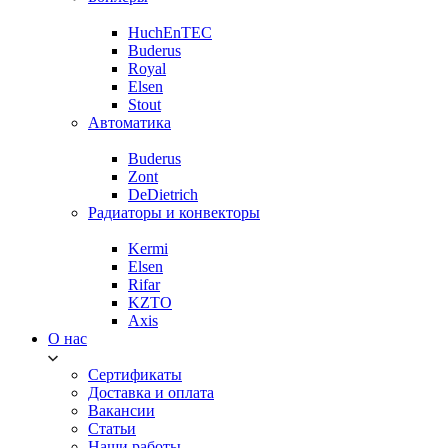
HuchEnTEC
Buderus
Royal
Elsen
Stout
Автоматика
Buderus
Zont
DeDietrich
Радиаторы и конвекторы
Kermi
Elsen
Rifar
KZTO
Axis
О нас
Сертификаты
Доставка и оплата
Вакансии
Статьи
Наши работы