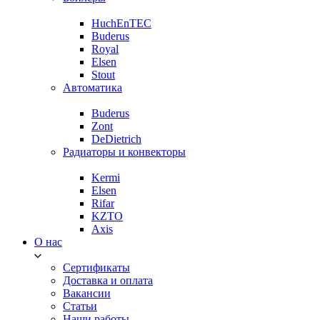
HuchEnTEC
Buderus
Royal
Elsen
Stout
Автоматика
Buderus
Zont
DeDietrich
Радиаторы и конвекторы
Kermi
Elsen
Rifar
KZTO
Axis
О нас
Сертификаты
Доставка и оплата
Вакансии
Статьи
Наши работы