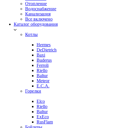
Отопление
Водоснабжение
Канализация
Все включено
Каталог оборудования
Котлы
Hermes
DeDietrich
Baxi
Buderus
Ferroli
Riello
Baltur
Meteor
E.C.A.
Горелки
Elco
Riello
Baltur
ExEco
RusFlam
Бойлеры