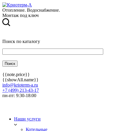
Отопление. Водоснабжение.
Монтаж под ключ
Поиск по каталогу
{{note.price}}
{{showAll.name}}
info@krioterm-a.ru
+7 (499) 213-43-17
пн-пт: 9:30-18:00
Наши услуги
Котельные