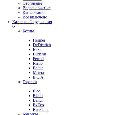
Отопление
Водоснабжение
Канализация
Все включено
Каталог оборудования
Котлы
Hermes
DeDietrich
Baxi
Buderus
Ferroli
Riello
Baltur
Meteor
E.C.A.
Горелки
Elco
Riello
Baltur
ExEco
RusFlam
Бойлеры