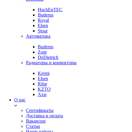
HuchEnTEC
Buderus
Royal
Elsen
Stout
Автоматика
Buderus
Zont
DeDietrich
Радиаторы и конвекторы
Kermi
Elsen
Rifar
KZTO
Axis
О нас
Сертификаты
Доставка и оплата
Вакансии
Статьи
Наши работы