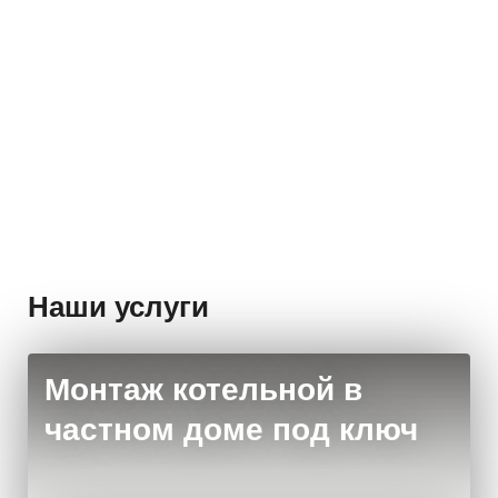
KZTO
БРИЗ 80 х 200 х 800
KZ
Номинальная мощность (Вт):
220
Ном
Стоимость:
Стои
Заказать
14 585 руб.
16 
Наши услуги
Монтаж котельной в
частном доме под ключ