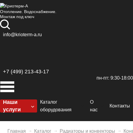
Отопление. Водоснабжение.
Монтаж под ключ
info@krioterm-a.ru
+7 (499) 213-43-17
пн-пт: 9:30-18:00
Наши
Каталог
О
Контакты
услуги
оборудования
нас
Котельные
Котлы
Сертификаты
H
Отопление
Главная
Каталог
Радиаторы и конвекторы
Кон
Горелки
Доставка и оплат
De
El