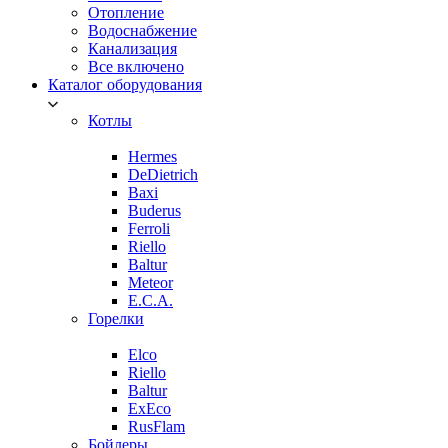
Отопление
Водоснабжение
Канализация
Все включено
Каталог оборудования
Котлы
Hermes
DeDietrich
Baxi
Buderus
Ferroli
Riello
Baltur
Meteor
E.C.A.
Горелки
Elco
Riello
Baltur
ExEco
RusFlam
Бойлеры