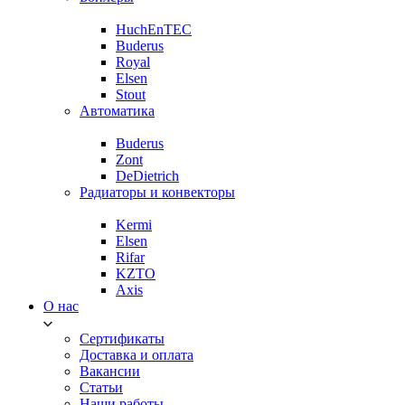
HuchEnTEC
Buderus
Royal
Elsen
Stout
Автоматика
Buderus
Zont
DeDietrich
Радиаторы и конвекторы
Kermi
Elsen
Rifar
KZTO
Axis
О нас
Сертификаты
Доставка и оплата
Вакансии
Статьи
Наши работы