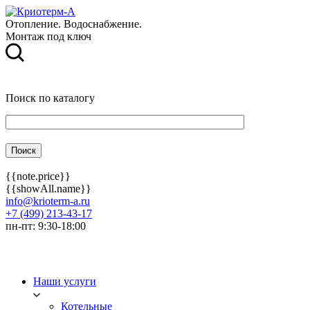
Отопление. Водоснабжение.
Монтаж под ключ
Поиск по каталогу
{{note.price}}
{{showAll.name}}
info@krioterm-a.ru
+7 (499) 213-43-17
пн-пт: 9:30-18:00
Наши услуги
Котельные