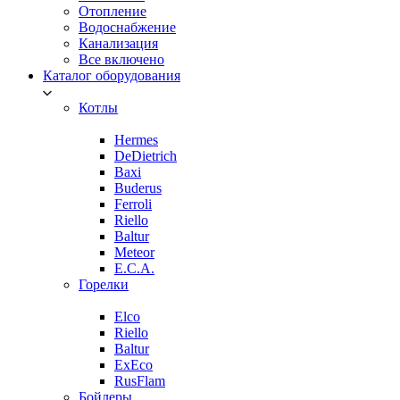
Отопление
Водоснабжение
Канализация
Все включено
Каталог оборудования
Котлы
Hermes
DeDietrich
Baxi
Buderus
Ferroli
Riello
Baltur
Meteor
E.C.A.
Горелки
Elco
Riello
Baltur
ExEco
RusFlam
Бойлеры