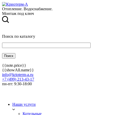
Отопление. Водоснабжение.
Монтаж под ключ
Поиск по каталогу
{{note.price}}
{{showAll.name}}
info@krioterm-a.ru
+7 (499) 213-43-17
пн-пт: 9:30-18:00
Наши услуги
Котельные