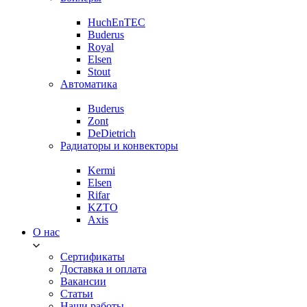
HuchEnTEC
Buderus
Royal
Elsen
Stout
Автоматика
Buderus
Zont
DeDietrich
Радиаторы и конвекторы
Kermi
Elsen
Rifar
KZTO
Axis
О нас
Сертификаты
Доставка и оплата
Вакансии
Статьи
Наши работы