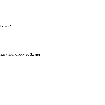
2х лет!
овки «под ключ»
до 3х лет!