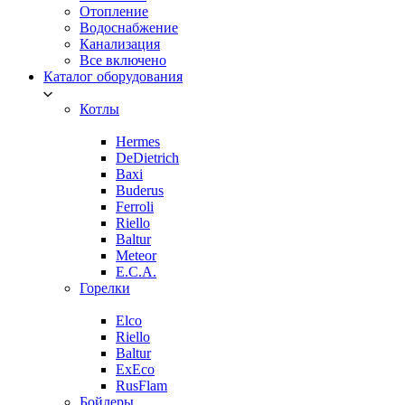
Отопление
Водоснабжение
Канализация
Все включено
Каталог оборудования
Котлы
Hermes
DeDietrich
Baxi
Buderus
Ferroli
Riello
Baltur
Meteor
E.C.A.
Горелки
Elco
Riello
Baltur
ExEco
RusFlam
Бойлеры