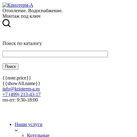
Отопление. Водоснабжение.
Монтаж под ключ
Поиск по каталогу
{{note.price}}
{{showAll.name}}
info@krioterm-a.ru
+7 (499) 213-43-17
пн-пт: 9:30-18:00
Наши услуги
Котельные