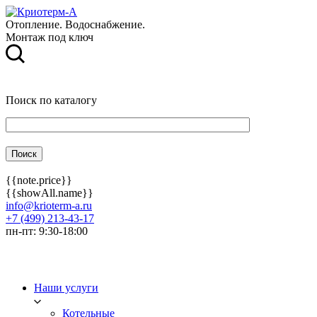
Отопление. Водоснабжение.
Монтаж под ключ
Поиск по каталогу
{{note.price}}
{{showAll.name}}
info@krioterm-a.ru
+7 (499) 213-43-17
пн-пт: 9:30-18:00
Наши услуги
Котельные