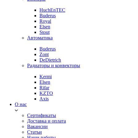
HuchEnTEC
Buderus
Royal
Elsen
Stout
Автоматика
Buderus
Zont
DeDietrich
Радиаторы и конвекторы
Kermi
Elsen
Rifar
KZTO
Axis
О нас
Сертификаты
Доставка и оплата
Вакансии
Статьи
Наши работы