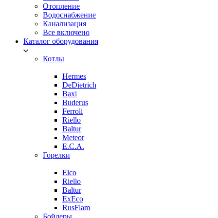
Отопление
Водоснабжение
Канализация
Все включено
Каталог оборудования
Котлы
Hermes
DeDietrich
Baxi
Buderus
Ferroli
Riello
Baltur
Meteor
E.C.A.
Горелки
Elco
Riello
Baltur
ExEco
RusFlam
Бойлеры