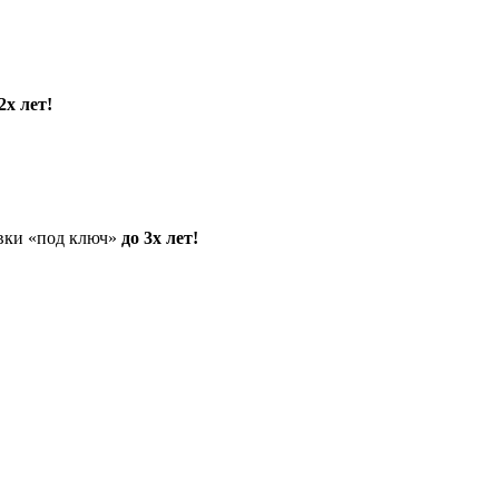
2х лет!
овки «под ключ»
до 3х лет!