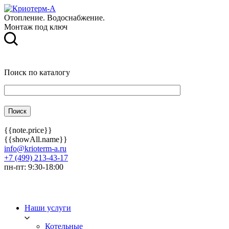
Отопление. Водоснабжение.
Монтаж под ключ
Поиск по каталогу
{{note.price}}
{{showAll.name}}
info@krioterm-a.ru
+7 (499) 213-43-17
пн-пт: 9:30-18:00
Наши услуги
Котельные