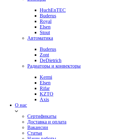
HuchEnTEC
Buderus
Royal
Elsen
Stout
Автоматика
Buderus
Zont
DeDietrich
Радиаторы и конвекторы
Kermi
Elsen
Rifar
KZTO
Axis
О нас
Сертификаты
Доставка и оплата
Вакансии
Статьи
Наши работы