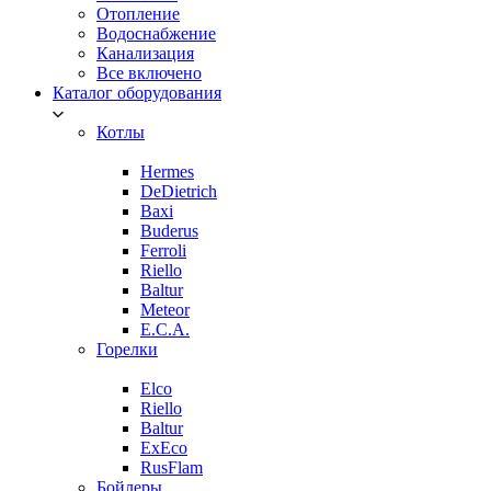
Отопление
Водоснабжение
Канализация
Все включено
Каталог оборудования
Котлы
Hermes
DeDietrich
Baxi
Buderus
Ferroli
Riello
Baltur
Meteor
E.C.A.
Горелки
Elco
Riello
Baltur
ExEco
RusFlam
Бойлеры