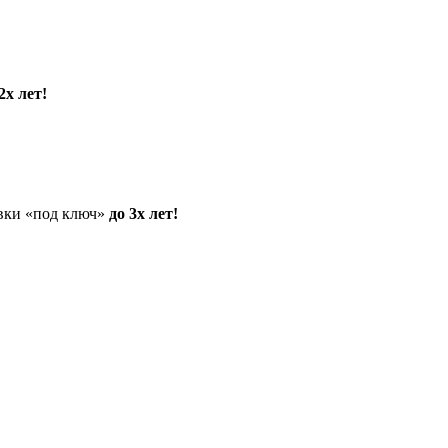
2х лет!
овки «под ключ»
до 3х лет!