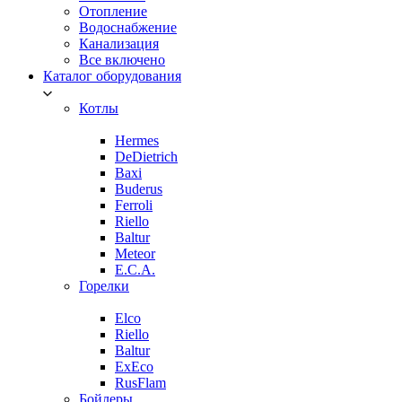
Отопление
Водоснабжение
Канализация
Все включено
Каталог оборудования
Котлы
Hermes
DeDietrich
Baxi
Buderus
Ferroli
Riello
Baltur
Meteor
E.C.A.
Горелки
Elco
Riello
Baltur
ExEco
RusFlam
Бойлеры