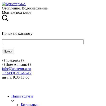
Отопление. Водоснабжение.
Монтаж под ключ
Поиск по каталогу
{{note.price}}
{{showAll.name}}
info@krioterm-a.ru
+7 (499) 213-43-17
пн-пт: 9:30-18:00
Наши услуги
Котельные