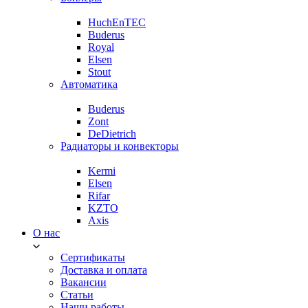
HuchEnTEC
Buderus
Royal
Elsen
Stout
Автоматика
Buderus
Zont
DeDietrich
Радиаторы и конвекторы
Kermi
Elsen
Rifar
KZTO
Axis
О нас
Сертификаты
Доставка и оплата
Вакансии
Статьи
Наши работы