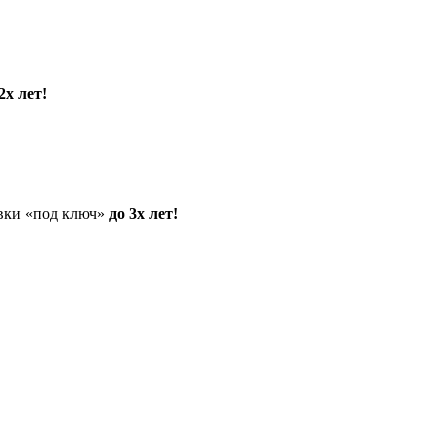
2х лет!
овки «под ключ»
до 3х лет!