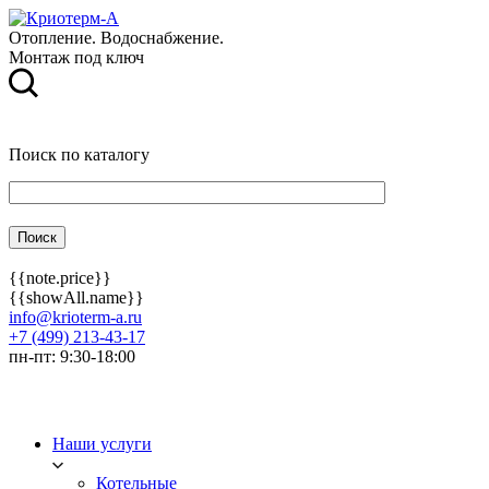
Отопление. Водоснабжение.
Монтаж под ключ
Поиск по каталогу
{{note.price}}
{{showAll.name}}
info@krioterm-a.ru
+7 (499) 213-43-17
пн-пт: 9:30-18:00
Наши услуги
Котельные