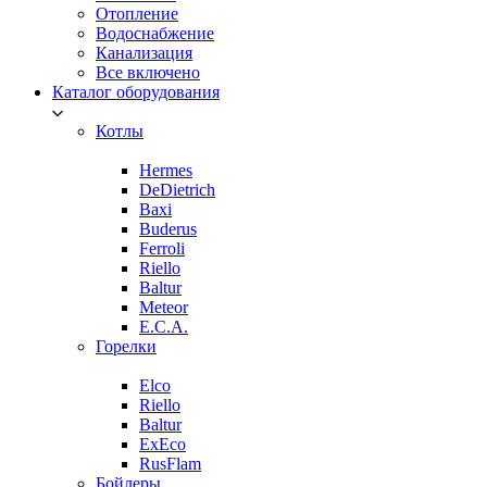
Отопление
Водоснабжение
Канализация
Все включено
Каталог оборудования
Котлы
Hermes
DeDietrich
Baxi
Buderus
Ferroli
Riello
Baltur
Meteor
E.C.A.
Горелки
Elco
Riello
Baltur
ExEco
RusFlam
Бойлеры