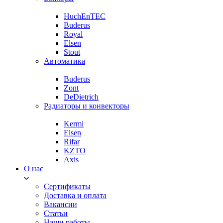
HuchEnTEC
Buderus
Royal
Elsen
Stout
Автоматика
Buderus
Zont
DeDietrich
Радиаторы и конвекторы
Kermi
Elsen
Rifar
KZTO
Axis
О нас
Сертификаты
Доставка и оплата
Вакансии
Статьи
Наши работы