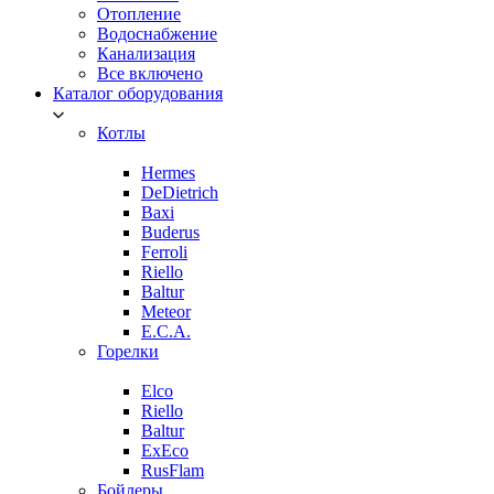
Отопление
Водоснабжение
Канализация
Все включено
Каталог оборудования
Котлы
Hermes
DeDietrich
Baxi
Buderus
Ferroli
Riello
Baltur
Meteor
E.C.A.
Горелки
Elco
Riello
Baltur
ExEco
RusFlam
Бойлеры