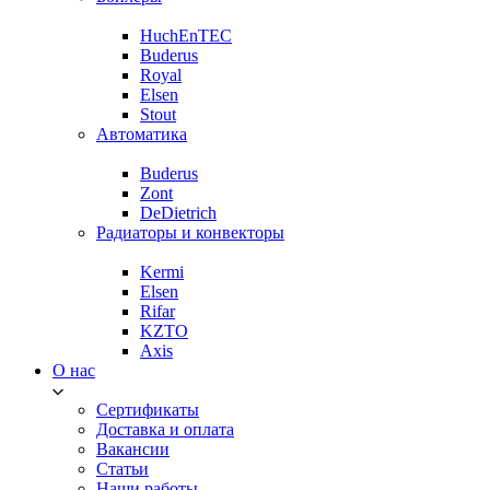
HuchEnTEC
Buderus
Royal
Elsen
Stout
Автоматика
Buderus
Zont
DeDietrich
Радиаторы и конвекторы
Kermi
Elsen
Rifar
KZTO
Axis
О нас
Сертификаты
Доставка и оплата
Вакансии
Статьи
Наши работы