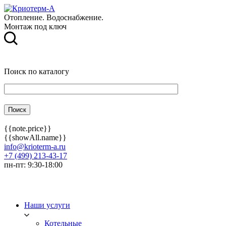
Отопление. Водоснабжение.
Монтаж под ключ
Поиск по каталогу
{{note.price}}
{{showAll.name}}
info@krioterm-a.ru
+7 (499) 213-43-17
пн-пт: 9:30-18:00
Наши услуги
Котельные