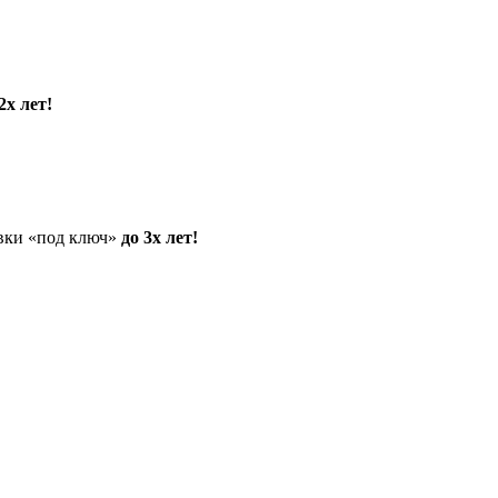
2х лет!
овки «под ключ»
до 3х лет!