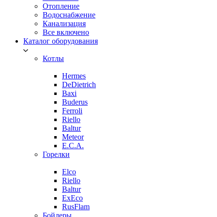
Отопление
Водоснабжение
Канализация
Все включено
Каталог оборудования
Котлы
Hermes
DeDietrich
Baxi
Buderus
Ferroli
Riello
Baltur
Meteor
E.C.A.
Горелки
Elco
Riello
Baltur
ExEco
RusFlam
Бойлеры