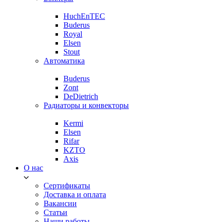
HuchEnTEC
Buderus
Royal
Elsen
Stout
Автоматика
Buderus
Zont
DeDietrich
Радиаторы и конвекторы
Kermi
Elsen
Rifar
KZTO
Axis
О нас
Сертификаты
Доставка и оплата
Вакансии
Статьи
Наши работы