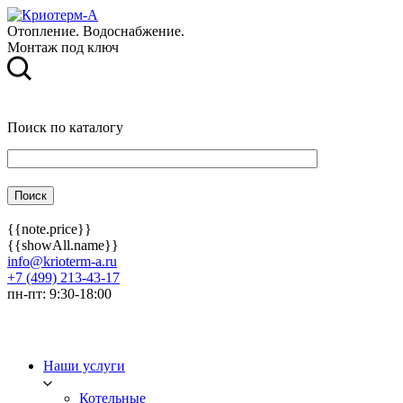
Отопление. Водоснабжение.
Монтаж под ключ
Поиск по каталогу
{{note.price}}
{{showAll.name}}
info@krioterm-a.ru
+7 (499) 213-43-17
пн-пт: 9:30-18:00
Наши услуги
Котельные