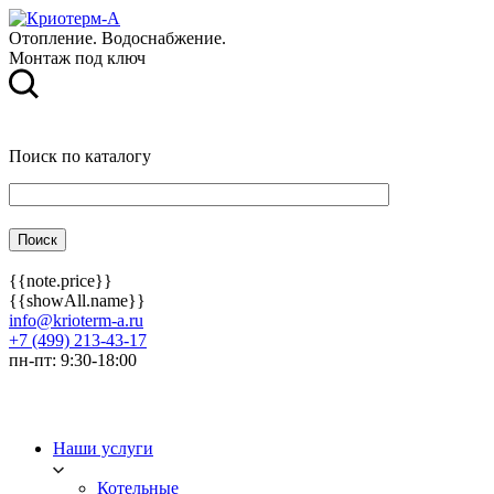
Отопление. Водоснабжение.
Монтаж под ключ
Поиск по каталогу
{{note.price}}
{{showAll.name}}
info@krioterm-a.ru
+7 (499) 213-43-17
пн-пт: 9:30-18:00
Наши услуги
Котельные