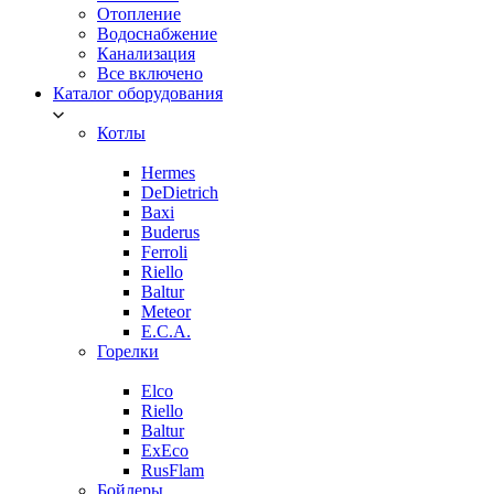
Отопление
Водоснабжение
Канализация
Все включено
Каталог оборудования
Котлы
Hermes
DeDietrich
Baxi
Buderus
Ferroli
Riello
Baltur
Meteor
E.C.A.
Горелки
Elco
Riello
Baltur
ExEco
RusFlam
Бойлеры