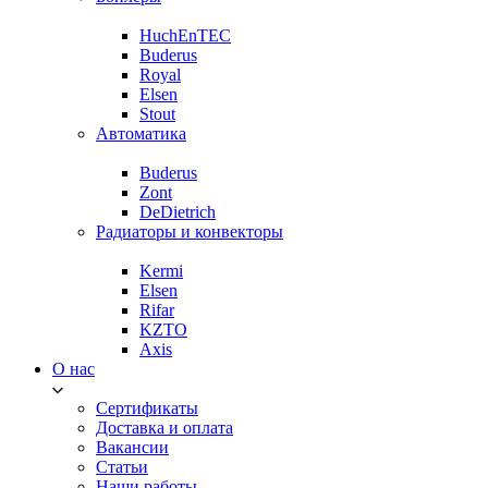
HuchEnTEC
Buderus
Royal
Elsen
Stout
Автоматика
Buderus
Zont
DeDietrich
Радиаторы и конвекторы
Kermi
Elsen
Rifar
KZTO
Axis
О нас
Сертификаты
Доставка и оплата
Вакансии
Статьи
Наши работы