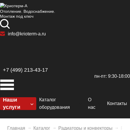
Отопление. Водоснабжение.
Монтаж под ключ
info@krioterm-a.ru
+7 (499) 213-43-17
пн-пт: 9:30-18:00
Наши
Каталог
О
Контакты
услуги
оборудования
нас
Котельные
Котлы
Сертификаты
H
Отопление
Главная
Каталог
Радиаторы и конвекторы
Рад
Горелки
Доставка и оплат
De
El