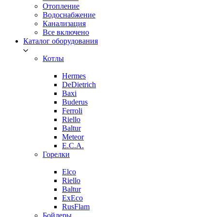
Отопление
Водоснабжение
Канализация
Все включено
Каталог оборудования
Котлы
Hermes
DeDietrich
Baxi
Buderus
Ferroli
Riello
Baltur
Meteor
E.C.A.
Горелки
Elco
Riello
Baltur
ExEco
RusFlam
Бойлеры