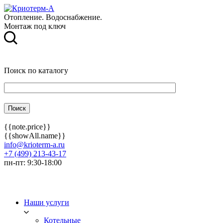
Отопление. Водоснабжение.
Монтаж под ключ
Поиск по каталогу
{{note.price}}
{{showAll.name}}
info@krioterm-a.ru
+7 (499) 213-43-17
пн-пт: 9:30-18:00
Наши услуги
Котельные