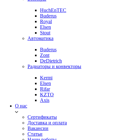
HuchEnTEC
Buderus
Royal
Elsen
Stout
Автоматика
Buderus
Zont
DeDietrich
Радиаторы и конвекторы
Kermi
Elsen
Rifar
KZTO
Axis
О нас
Сертификаты
Доставка и оплата
Вакансии
Статьи
Наши работы