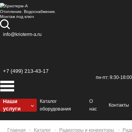
Отопление. Водоснабжение.
Монтаж под ключ
info@krioterm-a.ru
+7 (499) 213-43-17
пн-пт: 9:30-18:00
Наши
Каталог
О
Контакты
услуги
оборудования
нас
Котельные
Котлы
Сертификаты
H
Отопление
Главная
Каталог
Радиаторы и конвекторы
Рад
Горелки
Доставка и оплат
De
El