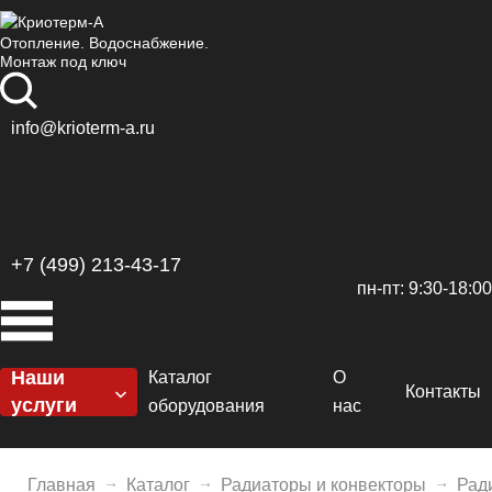
Отопление. Водоснабжение.
Монтаж под ключ
info@krioterm-a.ru
+7 (499) 213-43-17
пн-пт: 9:30-18:00
Наши
Каталог
О
Контакты
услуги
оборудования
нас
Котельные
Котлы
Сертификаты
H
Отопление
Главная
Каталог
Радиаторы и конвекторы
Рад
Горелки
Доставка и оплат
De
El