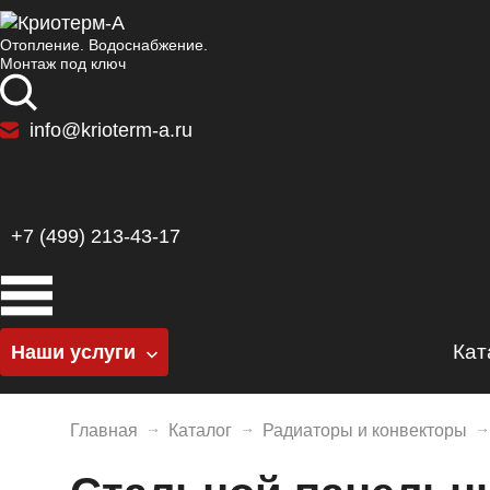
Отопление. Водоснабжение.
Монтаж под ключ
info@krioterm-a.ru
+7 (499) 213-43-17
Кат
Наши услуги
Котельные
К
Главная
Каталог
Радиаторы и конвекторы
Отопление
Г
Водоснабжение
Б