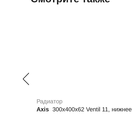
Радиатор
Axis
300х400х62 Ventil 11, нижне
Номинальная мощность (Вт):
397