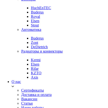
HuchEnTEC
Buderus
Royal
Elsen
Stout
Автоматика
Buderus
Zont
DeDietrich
Радиаторы и конвекторы
Kermi
Elsen
Rifar
KZTO
Axis
О нас
Сертификаты
Доставка и оплата
Вакансии
Статьи
Наши работы