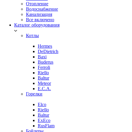
Отопление
Водоснабжение
Канализация
Все включено
Каталог оборудования
Котлы
Hermes
DeDietrich
Baxi
Buderus
Ferroli
Riello
Baltur
Meteor
E.C.A.
Горелки
Elco
Riello
Baltur
ExEco
RusFlam
Бойлеры