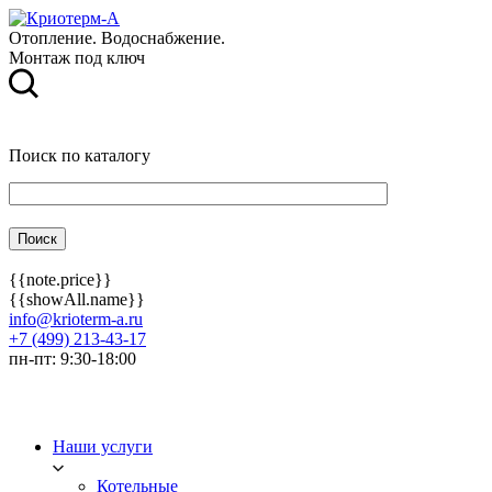
Отопление. Водоснабжение.
Монтаж под ключ
Поиск по каталогу
{{note.price}}
{{showAll.name}}
info@krioterm-a.ru
+7 (499) 213-43-17
пн-пт: 9:30-18:00
Наши услуги
Котельные