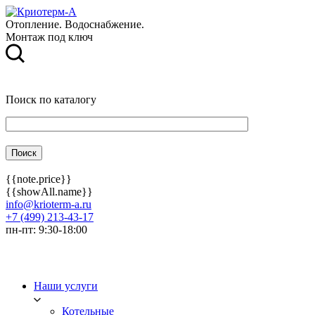
Отопление. Водоснабжение.
Монтаж под ключ
Поиск по каталогу
{{note.price}}
{{showAll.name}}
info@krioterm-a.ru
+7 (499) 213-43-17
пн-пт: 9:30-18:00
Наши услуги
Котельные