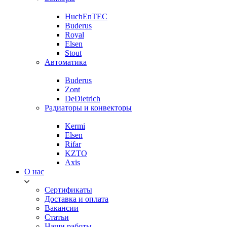
HuchEnTEC
Buderus
Royal
Elsen
Stout
Автоматика
Buderus
Zont
DeDietrich
Радиаторы и конвекторы
Kermi
Elsen
Rifar
KZTO
Axis
О нас
Сертификаты
Доставка и оплата
Вакансии
Статьи
Наши работы