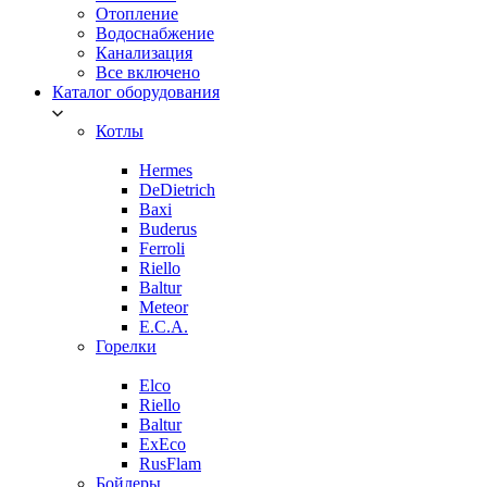
Отопление
Водоснабжение
Канализация
Все включено
Каталог оборудования
Котлы
Hermes
DeDietrich
Baxi
Buderus
Ferroli
Riello
Baltur
Meteor
E.C.A.
Горелки
Elco
Riello
Baltur
ExEco
RusFlam
Бойлеры