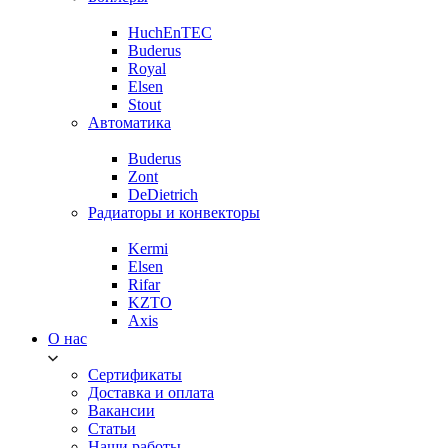
HuchEnTEC
Buderus
Royal
Elsen
Stout
Автоматика
Buderus
Zont
DeDietrich
Радиаторы и конвекторы
Kermi
Elsen
Rifar
KZTO
Axis
О нас
Сертификаты
Доставка и оплата
Вакансии
Статьи
Наши работы