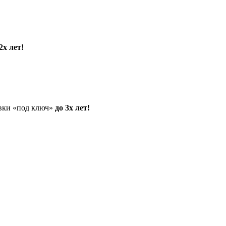
2х лет!
овки «под ключ»
до 3х лет!