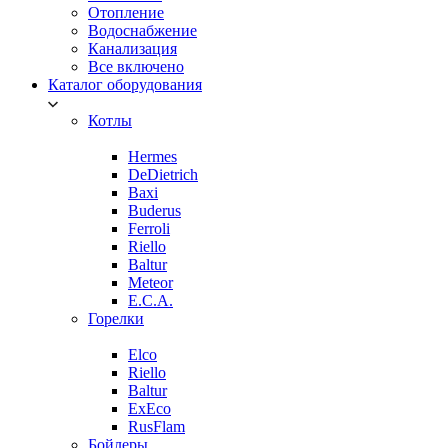
Отопление
Водоснабжение
Канализация
Все включено
Каталог оборудования
Котлы
Hermes
DeDietrich
Baxi
Buderus
Ferroli
Riello
Baltur
Meteor
E.C.A.
Горелки
Elco
Riello
Baltur
ExEco
RusFlam
Бойлеры