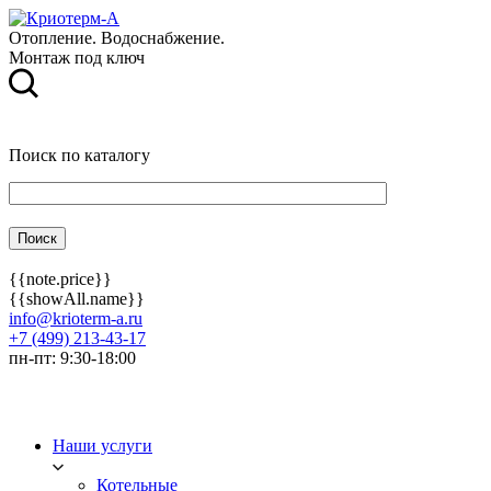
Отопление. Водоснабжение.
Монтаж под ключ
Поиск по каталогу
{{note.price}}
{{showAll.name}}
info@krioterm-a.ru
+7 (499) 213-43-17
пн-пт: 9:30-18:00
Наши услуги
Котельные