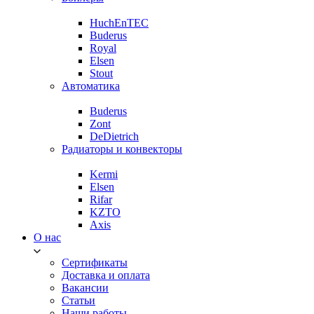
HuchEnTEC
Buderus
Royal
Elsen
Stout
Автоматика
Buderus
Zont
DeDietrich
Радиаторы и конвекторы
Kermi
Elsen
Rifar
KZTO
Axis
О нас
Сертификаты
Доставка и оплата
Вакансии
Статьи
Наши работы