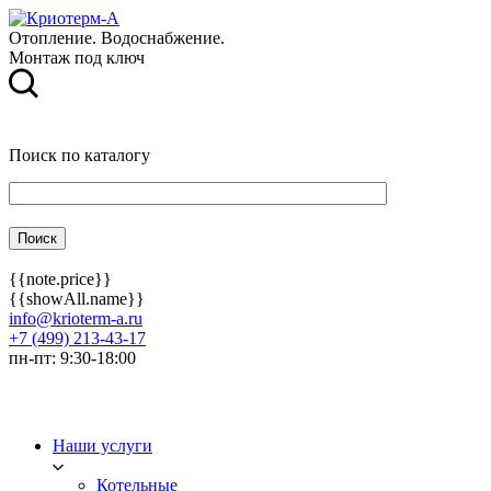
Отопление. Водоснабжение.
Монтаж под ключ
Поиск по каталогу
{{note.price}}
{{showAll.name}}
info@krioterm-a.ru
+7 (499) 213-43-17
пн-пт: 9:30-18:00
Наши услуги
Котельные