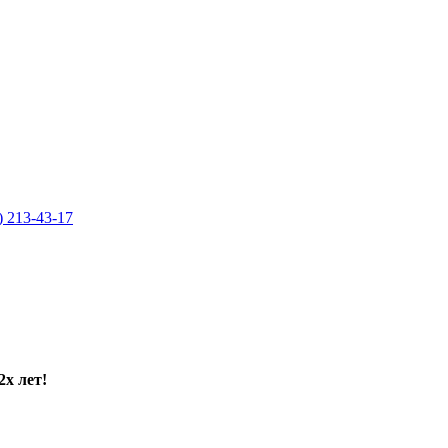
) 213-43-17
2х лет!