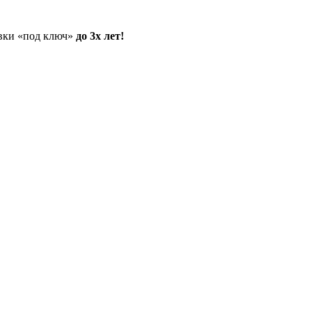
овки «под ключ»
до 3х лет!