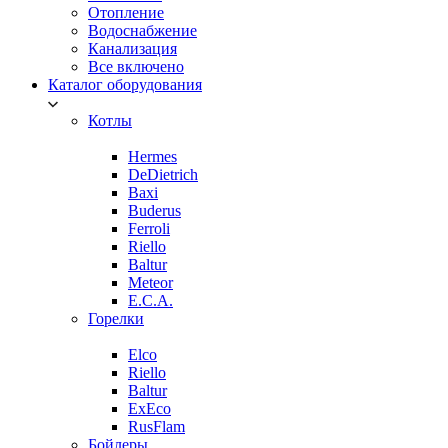
Отопление
Водоснабжение
Канализация
Все включено
Каталог оборудования
Котлы
Hermes
DeDietrich
Baxi
Buderus
Ferroli
Riello
Baltur
Meteor
E.C.A.
Горелки
Elco
Riello
Baltur
ExEco
RusFlam
Бойлеры