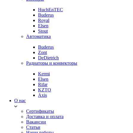
HuchEnTEC
Buderus
Royal
Elsen
Stout
Автоматика
Buderus
Zont
DeDietrich
Радиаторы и конвекторы
Kermi
Elsen
Rifar
KZTO
Axis
О нас
Сертификаты
Доставка и оплата
Вакансии
Статьи
Наши работы