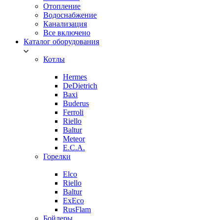
Отопление
Водоснабжение
Канализация
Все включено
Каталог оборудования
Котлы
Hermes
DeDietrich
Baxi
Buderus
Ferroli
Riello
Baltur
Meteor
E.C.A.
Горелки
Elco
Riello
Baltur
ExEco
RusFlam
Бойлеры