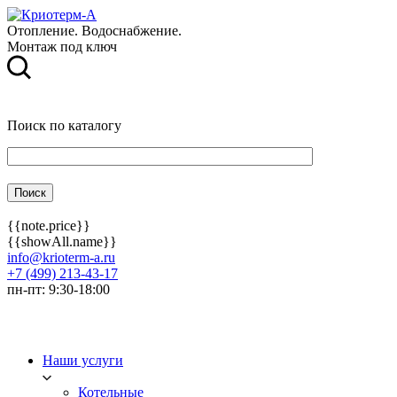
Отопление. Водоснабжение.
Монтаж под ключ
Поиск по каталогу
{{note.price}}
{{showAll.name}}
info@krioterm-a.ru
+7 (499) 213-43-17
пн-пт: 9:30-18:00
Наши услуги
Котельные