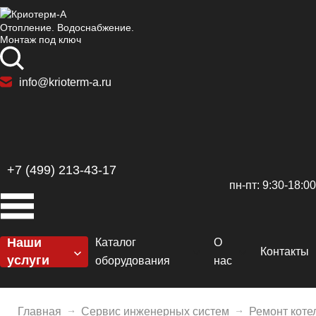
Отопление. Водоснабжение.
Монтаж под ключ
info@krioterm-a.ru
+7 (499) 213-43-17
пн-пт: 9:30-18:00
Наши
Каталог
О
Контакты
услуги
оборудования
нас
Котельные
Котлы
Сертификаты
H
Отопление
Главная
Сервис инженерных систем
Ремонт коте
Горелки
Доставка и оплат
De
El