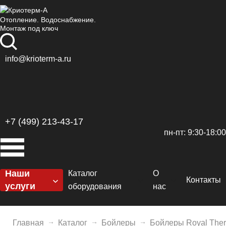
Отопление. Водоснабжение.
Монтаж под ключ
info@krioterm-a.ru
+7 (499) 213-43-17
пн-пт: 9:30-18:00
Наши
Каталог
О
Контакты
услуги
оборудования
нас
Котельные
Котлы
Сертификаты
H
Отопление
Главная
Каталог
Бойлеры
Бойлеры Royal The
Горелки
Доставка и оплат
De
El