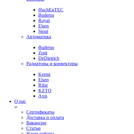
HuchEnTEC
Buderus
Royal
Elsen
Stout
Автоматика
Buderus
Zont
DeDietrich
Радиаторы и конвекторы
Kermi
Elsen
Rifar
KZTO
Axis
О нас
Сертификаты
Доставка и оплата
Вакансии
Статьи
Наши работы