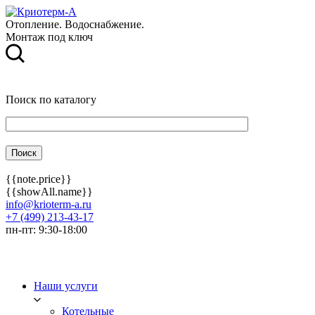
Отопление. Водоснабжение.
Монтаж под ключ
Поиск по каталогу
{{note.price}}
{{showAll.name}}
info@krioterm-a.ru
+7 (499) 213-43-17
пн-пт: 9:30-18:00
Наши услуги
Котельные