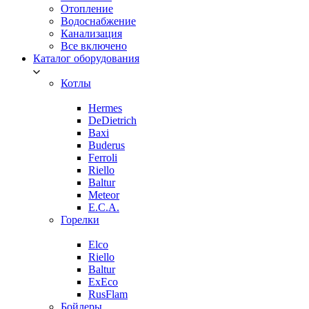
Отопление
Водоснабжение
Канализация
Все включено
Каталог оборудования
Котлы
Hermes
DeDietrich
Baxi
Buderus
Ferroli
Riello
Baltur
Meteor
E.C.A.
Горелки
Elco
Riello
Baltur
ExEco
RusFlam
Бойлеры