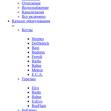
Отопление
Водоснабжение
Канализация
Все включено
Каталог оборудования
Котлы
Hermes
DeDietrich
Baxi
Buderus
Ferroli
Riello
Baltur
Meteor
E.C.A.
Горелки
Elco
Riello
Baltur
ExEco
RusFlam
Бойлеры