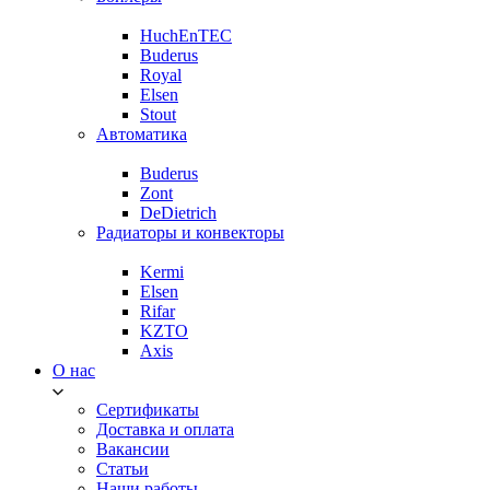
HuchEnTEC
Buderus
Royal
Elsen
Stout
Автоматика
Buderus
Zont
DeDietrich
Радиаторы и конвекторы
Kermi
Elsen
Rifar
KZTO
Axis
О нас
Сертификаты
Доставка и оплата
Вакансии
Статьи
Наши работы