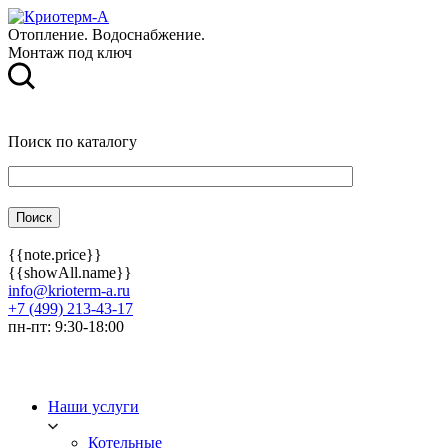
Отопление. Водоснабжение.
Монтаж под ключ
Поиск по каталогу
{{note.price}}
{{showAll.name}}
info@krioterm-a.ru
+7 (499) 213-43-17
пн-пт: 9:30-18:00
Наши услуги
Котельные