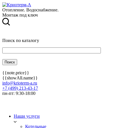
Отопление. Водоснабжение.
Монтаж под ключ
Поиск по каталогу
{{note.price}}
{{showAll.name}}
info@krioterm-a.ru
+7 (499) 213-43-17
пн-пт: 9:30-18:00
Наши услуги
Котельные