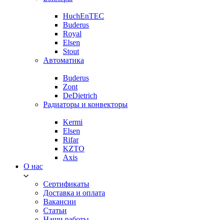
HuchEnTEC
Buderus
Royal
Elsen
Stout
Автоматика
Buderus
Zont
DeDietrich
Радиаторы и конвекторы
Kermi
Elsen
Rifar
KZTO
Axis
О нас
Сертификаты
Доставка и оплата
Вакансии
Статьи
Наши работы