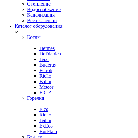
Отопление
Водоснабжение
Канализация
Все включено
Каталог оборудования
Котлы
Hermes
DeDietrich
Baxi
Buderus
Ferroli
Riello
Baltur
Meteor
E.C.A.
Горелки
Elco
Riello
Baltur
ExEco
RusFlam
Бойлеры