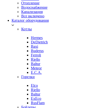
Отопление
Водоснабжение
Канализация
Все включено
Каталог оборудования
Котлы
Hermes
DeDietrich
Baxi
Buderus
Ferroli
Riello
Baltur
Meteor
E.C.A.
Горелки
Elco
Riello
Baltur
ExEco
RusFlam
Бойлеры