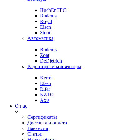
HuchEnTEC
Buderus
Royal
Elsen
Stout
Автоматика
Buderus
Zont
DeDietrich
Радиаторы и конвекторы
Kermi
Elsen
Rifar
KZTO
Axis
О нас
Сертификаты
Доставка и оплата
Вакансии
Статьи
Наши работы