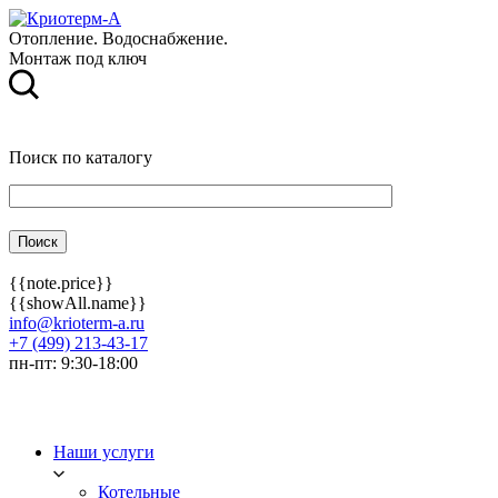
Отопление. Водоснабжение.
Монтаж под ключ
Поиск по каталогу
{{note.price}}
{{showAll.name}}
info@krioterm-a.ru
+7 (499) 213-43-17
пн-пт: 9:30-18:00
Наши услуги
Котельные