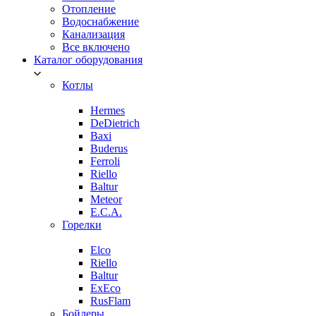
Отопление
Водоснабжение
Канализация
Все включено
Каталог оборудования
Котлы
Hermes
DeDietrich
Baxi
Buderus
Ferroli
Riello
Baltur
Meteor
E.C.A.
Горелки
Elco
Riello
Baltur
ExEco
RusFlam
Бойлеры