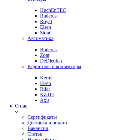
HuchEnTEC
Buderus
Royal
Elsen
Stout
Автоматика
Buderus
Zont
DeDietrich
Радиаторы и конвекторы
Kermi
Elsen
Rifar
KZTO
Axis
О нас
Сертификаты
Доставка и оплата
Вакансии
Статьи
Наши работы