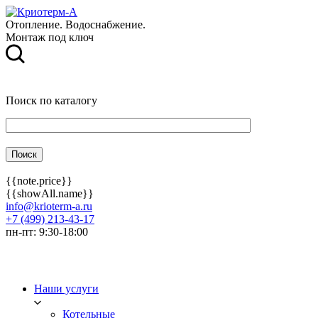
Отопление. Водоснабжение.
Монтаж под ключ
Поиск по каталогу
{{note.price}}
{{showAll.name}}
info@krioterm-a.ru
+7 (499) 213-43-17
пн-пт: 9:30-18:00
Наши услуги
Котельные