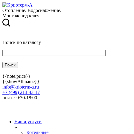
Отопление. Водоснабжение.
Монтаж под ключ
Поиск по каталогу
{{note.price}}
{{showAll.name}}
info@krioterm-a.ru
+7 (499) 213-43-17
пн-пт: 9:30-18:00
Наши услуги
Котельные