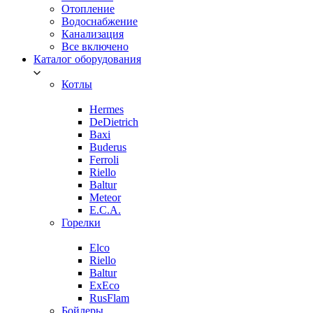
Отопление
Водоснабжение
Канализация
Все включено
Каталог оборудования
Котлы
Hermes
DeDietrich
Baxi
Buderus
Ferroli
Riello
Baltur
Meteor
E.C.A.
Горелки
Elco
Riello
Baltur
ExEco
RusFlam
Бойлеры