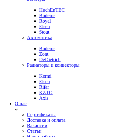
HuchEnTEC
Buderus
Royal
Elsen
Stout
Автоматика
Buderus
Zont
DeDietrich
Радиаторы и конвекторы
Kermi
Elsen
Rifar
KZTO
Axis
О нас
Сертификаты
Доставка и оплата
Вакансии
Статьи
Наши работы