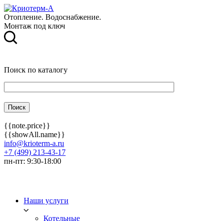
Отопление. Водоснабжение.
Монтаж под ключ
Поиск по каталогу
{{note.price}}
{{showAll.name}}
info@krioterm-a.ru
+7 (499) 213-43-17
пн-пт: 9:30-18:00
Наши услуги
Котельные