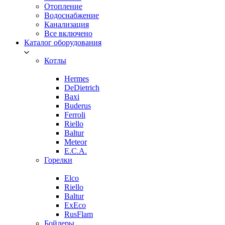
Отопление
Водоснабжение
Канализация
Все включено
Каталог оборудования
Котлы
Hermes
DeDietrich
Baxi
Buderus
Ferroli
Riello
Baltur
Meteor
E.C.A.
Горелки
Elco
Riello
Baltur
ExEco
RusFlam
Бойлеры