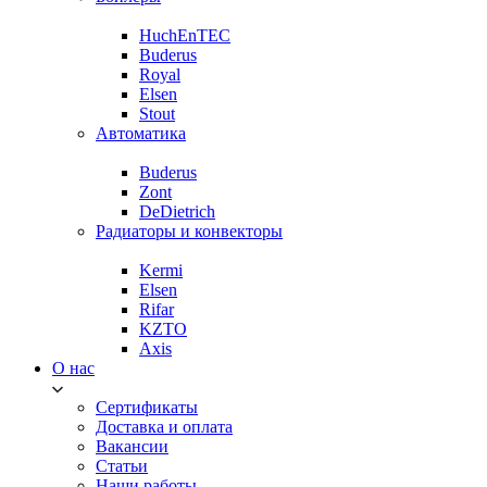
HuchEnTEC
Buderus
Royal
Elsen
Stout
Автоматика
Buderus
Zont
DeDietrich
Радиаторы и конвекторы
Kermi
Elsen
Rifar
KZTO
Axis
О нас
Сертификаты
Доставка и оплата
Вакансии
Статьи
Наши работы