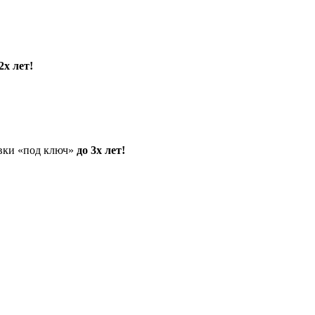
2х лет!
овки «под ключ»
до 3х лет!