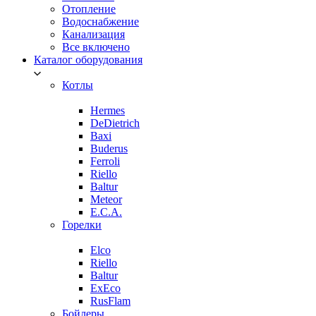
Отопление
Водоснабжение
Канализация
Все включено
Каталог оборудования
Котлы
Hermes
DeDietrich
Baxi
Buderus
Ferroli
Riello
Baltur
Meteor
E.C.A.
Горелки
Elco
Riello
Baltur
ExEco
RusFlam
Бойлеры