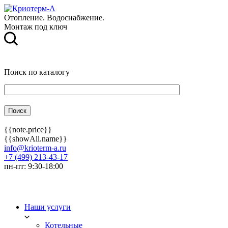
Отопление. Водоснабжение.
Монтаж под ключ
Поиск по каталогу
{{note.price}}
{{showAll.name}}
info@krioterm-a.ru
+7 (499) 213-43-17
пн-пт: 9:30-18:00
Наши услуги
Котельные