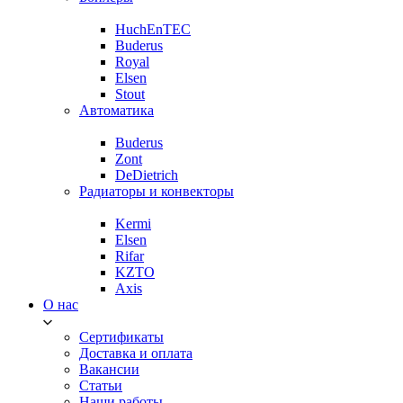
HuchEnTEC
Buderus
Royal
Elsen
Stout
Автоматика
Buderus
Zont
DeDietrich
Радиаторы и конвекторы
Kermi
Elsen
Rifar
KZTO
Axis
О нас
Сертификаты
Доставка и оплата
Вакансии
Статьи
Наши работы