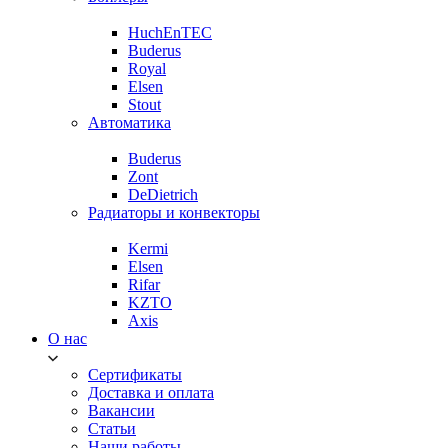
HuchEnTEC
Buderus
Royal
Elsen
Stout
Автоматика
Buderus
Zont
DeDietrich
Радиаторы и конвекторы
Kermi
Elsen
Rifar
KZTO
Axis
О нас
Сертификаты
Доставка и оплата
Вакансии
Статьи
Наши работы