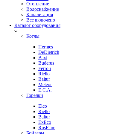
Отопление
Водоснабжение
Канализация
Все включено
Каталог оборудования
Котлы
Hermes
DeDietrich
Baxi
Buderus
Ferroli
Riello
Baltur
Meteor
E.C.A.
Горелки
Elco
Riello
Baltur
ExEco
RusFlam
Бойлеры