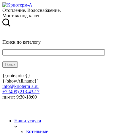
Отопление. Водоснабжение.
Монтаж под ключ
Поиск по каталогу
{{note.price}}
{{showAll.name}}
info@krioterm-a.ru
+7 (499) 213-43-17
пн-пт: 9:30-18:00
Наши услуги
Котельные