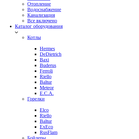
Отопление
Водоснабжение
Канализация
Все включено
Каталог оборудования
Котлы
Hermes
DeDietrich
Baxi
Buderus
Ferroli
Riello
Baltur
Meteor
E.C.A.
Горелки
Elco
Riello
Baltur
ExEco
RusFlam
Бойлеры