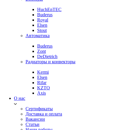
HuchEnTEC
Buderus
Royal
Elsen
Stout
Автоматика
Buderus
Zont
DeDietrich
Радиаторы и конвекторы
Kermi
Elsen
Rifar
KZTO
Axis
О нас
Сертификаты
Доставка и оплата
Вакансии
Статьи
Наши работы