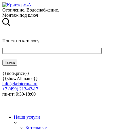
Отопление. Водоснабжение.
Монтаж под ключ
Поиск по каталогу
{{note.price}}
{{showAll.name}}
info@krioterm-a.ru
+7 (499) 213-43-17
пн-пт: 9:30-18:00
Наши услуги
Котельные