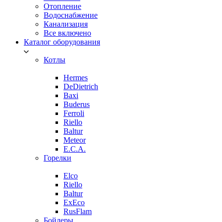
Отопление
Водоснабжение
Канализация
Все включено
Каталог оборудования
Котлы
Hermes
DeDietrich
Baxi
Buderus
Ferroli
Riello
Baltur
Meteor
E.C.A.
Горелки
Elco
Riello
Baltur
ExEco
RusFlam
Бойлеры