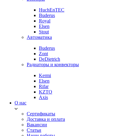
HuchEnTEC
Buderus
Royal
Elsen
Stout
Автоматика
Buderus
Zont
DeDietrich
Радиаторы и конвекторы
Kermi
Elsen
Rifar
KZTO
Axis
О нас
Сертификаты
Доставка и оплата
Вакансии
Статьи
Наши работы