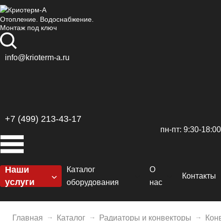
Отопление. Водоснабжение.
Монтаж под ключ
info@krioterm-a.ru
+7 (499) 213-43-17
пн-пт: 9:30-18:00
Наши
Каталог
О
Контакты
услуги
оборудования
нас
Котельные
Котлы
Сертификаты
H
Отопление
Главная
Каталог
Радиаторы и конвекторы
Кон
Горелки
Доставка и оплат
De
El