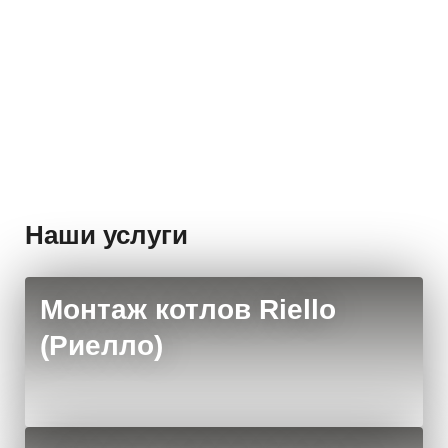
Номинальная мощность (Вт):
220
Ном
Стоимость:
Стои
Заказать
14 585 руб.
16 
Наши услуги
Монтаж котлов Riello
(Риелло)