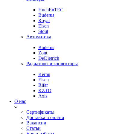
HuchEnTEC
Buderus
Royal
Elsen
Stout
Автоматика
Buderus
Zont
DeDietrich
Радиаторы и конвекторы
Kermi
Elsen
Rifar
KZTO
Axis
О нас
Сертификаты
Доставка и оплата
Вакансии
Статьи
Наши работы