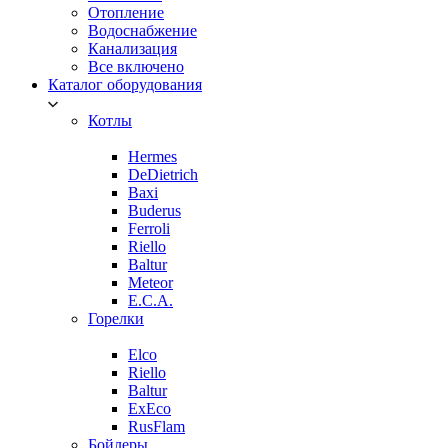
Отопление
Водоснабжение
Канализация
Все включено
Каталог оборудования
Котлы
Hermes
DeDietrich
Baxi
Buderus
Ferroli
Riello
Baltur
Meteor
E.C.A.
Горелки
Elco
Riello
Baltur
ExEco
RusFlam
Бойлеры