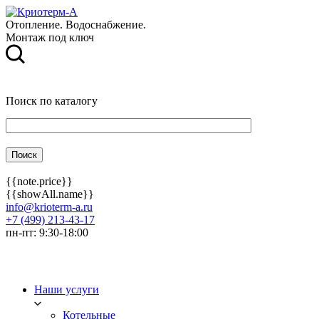
Отопление. Водоснабжение.
Монтаж под ключ
Поиск по каталогу
{{note.price}}
{{showAll.name}}
info@krioterm-a.ru
+7 (499) 213-43-17
пн-пт: 9:30-18:00
Наши услуги
Котельные