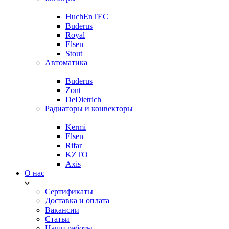
HuchEnTEC
Buderus
Royal
Elsen
Stout
Автоматика
Buderus
Zont
DeDietrich
Радиаторы и конвекторы
Kermi
Elsen
Rifar
KZTO
Axis
О нас
Сертификаты
Доставка и оплата
Вакансии
Статьи
Наши работы