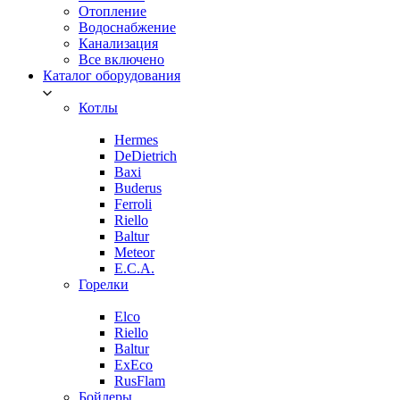
Отопление
Водоснабжение
Канализация
Все включено
Каталог оборудования
Котлы
Hermes
DeDietrich
Baxi
Buderus
Ferroli
Riello
Baltur
Meteor
E.C.A.
Горелки
Elco
Riello
Baltur
ExEco
RusFlam
Бойлеры