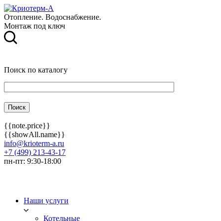
Отопление. Водоснабжение.
Монтаж под ключ
Поиск по каталогу
{{note.price}}
{{showAll.name}}
info@krioterm-a.ru
+7 (499) 213-43-17
пн-пт: 9:30-18:00
Наши услуги
Котельные