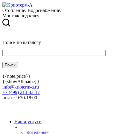
Отопление. Водоснабжение.
Монтаж под ключ
Поиск по каталогу
{{note.price}}
{{showAll.name}}
info@krioterm-a.ru
+7 (499) 213-43-17
пн-пт: 9:30-18:00
Наши услуги
Котельные