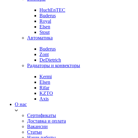
HuchEnTEC
Buderus
Royal
Elsen
Stout
Автоматика
Buderus
Zont
DeDietrich
Радиаторы и конвекторы
Kermi
Elsen
Rifar
KZTO
Axis
О нас
Сертификаты
Доставка и оплата
Вакансии
Статьи
Наши работы