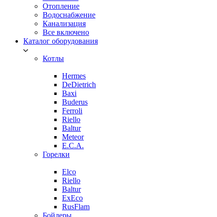
Отопление
Водоснабжение
Канализация
Все включено
Каталог оборудования
Котлы
Hermes
DeDietrich
Baxi
Buderus
Ferroli
Riello
Baltur
Meteor
E.C.A.
Горелки
Elco
Riello
Baltur
ExEco
RusFlam
Бойлеры