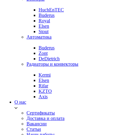
HuchEnTEC
Buderus
Royal
Elsen
Stout
Автоматика
Buderus
Zont
DeDietrich
Радиаторы и конвекторы
Kermi
Elsen
Rifar
KZTO
Axis
О нас
Сертификаты
Доставка и оплата
Вакансии
Статьи
Наши работы