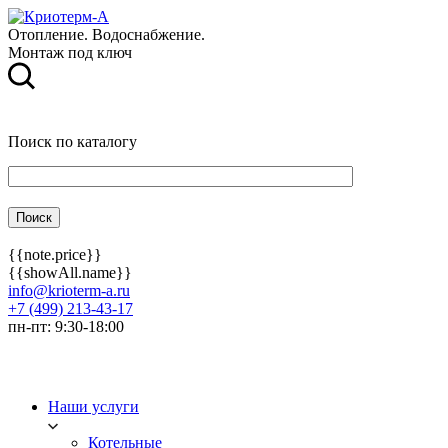
Отопление. Водоснабжение.
Монтаж под ключ
Поиск по каталогу
{{note.price}}
{{showAll.name}}
info@krioterm-a.ru
+7 (499) 213-43-17
пн-пт: 9:30-18:00
Наши услуги
Котельные