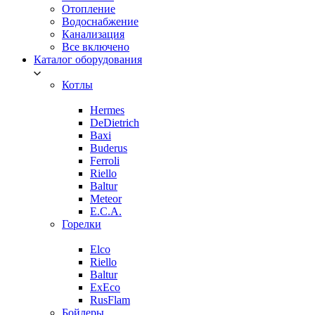
Отопление
Водоснабжение
Канализация
Все включено
Каталог оборудования
Котлы
Hermes
DeDietrich
Baxi
Buderus
Ferroli
Riello
Baltur
Meteor
E.C.A.
Горелки
Elco
Riello
Baltur
ExEco
RusFlam
Бойлеры