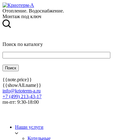
Отопление. Водоснабжение.
Монтаж под ключ
Поиск по каталогу
{{note.price}}
{{showAll.name}}
info@krioterm-a.ru
+7 (499) 213-43-17
пн-пт: 9:30-18:00
Наши услуги
Котельные