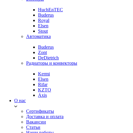
HuchEnTEC
Buderus
Royal
Elsen
Stout
Автоматика
Buderus
Zont
DeDietrich
Радиаторы и конвекторы
Kermi
Elsen
Rifar
KZTO
Axis
О нас
Сертификаты
Доставка и оплата
Вакансии
Статьи
Наши работы