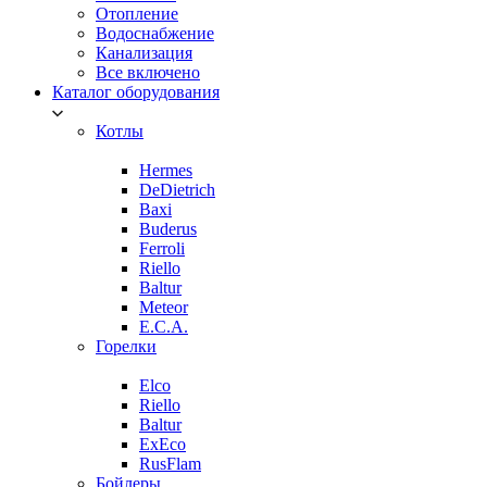
Отопление
Водоснабжение
Канализация
Все включено
Каталог оборудования
Котлы
Hermes
DeDietrich
Baxi
Buderus
Ferroli
Riello
Baltur
Meteor
E.C.A.
Горелки
Elco
Riello
Baltur
ExEco
RusFlam
Бойлеры